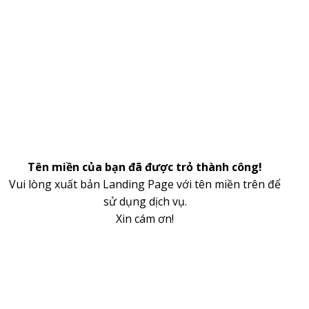
Tên miền của bạn đã được trỏ thành công!
Vui lòng xuất bản Landing Page với tên miền trên để
sử dụng dịch vụ.
Xin cám ơn!